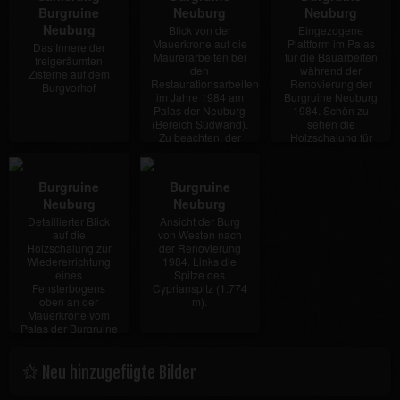
Burgruine
Neuburg
Neuburg
Neuburg
Blick von der
Eingezogene
Mauerkrone auf die
Plattform im Palas
Das Innere der
Maurerarbeiten bei
für die Bauarbeiten
freigeräumten
den
während der
Zisterne auf dem
Restaurationsarbeiten
Renovierung der
Burgvorhof
im Jahre 1984 am
Burgruine Neuburg
Palas der Neuburg
1984. Schön zu
(Bereich Südwand).
sehen die
Zu beachten, der
Holzschalung für
damals noch…
einen…
Burgruine
Burgruine
Neuburg
Neuburg
Detaillierter Blick
Ansicht der Burg
auf die
von Westen nach
Holzschalung zur
der Renovierung
Wiedererrichtung
1984. Links die
eines
Spitze des
Fensterbogens
Cyprianspitz (1.774
oben an der
m).
Mauerkrone vom
Palas der Burgruine
Neuburg.
Neu hinzugefügte Bilder