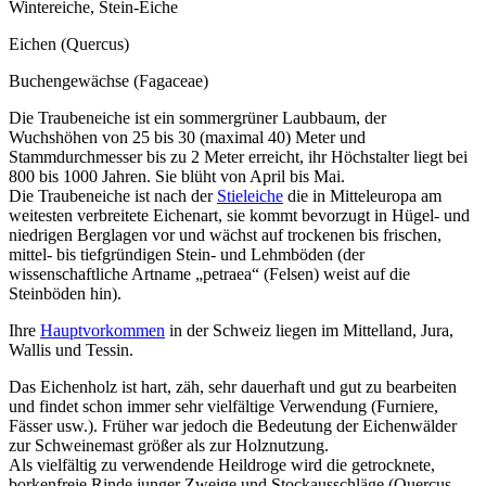
Wintereiche, Stein-Eiche
Eichen (Quercus)
Buchengewächse (Fagaceae)
Die Traubeneiche ist ein sommergrüner Laubbaum, der
Wuchshöhen von 25 bis 30 (maximal 40) Meter und
Stammdurchmesser bis zu 2 Meter erreicht, ihr Höchstalter liegt bei
800 bis 1000 Jahren. Sie blüht von April bis Mai.
Die Traubeneiche ist nach der
Stieleiche
die in Mitteleuropa am
weitesten verbreitete Eichenart, sie kommt bevorzugt in Hügel- und
niedrigen Berglagen vor und wächst a
uf trockenen bis frischen,
mittel- bis tiefgründigen Stein- und Lehmböden (der
wissenschaftliche Artname „
petraea
“ (Felsen) weist auf die
Steinböden hin).
Ihre
Hauptvorkommen
in der Schweiz liegen im Mittelland, Jura,
Wallis und Tessin.
Das Eichenholz ist hart, zäh, sehr dauerhaft und gut zu bearbeiten
und findet schon immer sehr vielfältige Verwendung (Furniere,
Fässer usw.). Früher war jedoch die Bedeutung der Eichenwälder
zur Schweinemast größer als zur Holznutzung.
Als vielfältig zu verwendende Heildroge wird die getrocknete,
borkenfreie Rinde junger Zweige und Stockausschläge (Quercus