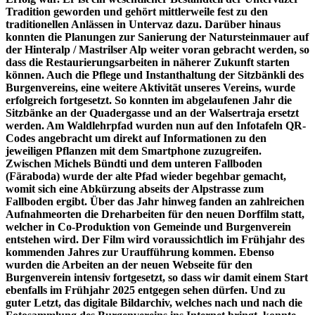
Tradition geworden und gehört mittlerweile fest zu den
traditionellen Anlässen in Untervaz dazu. Darüber hinaus
konnten die Planungen zur Sanierung der Natursteinmauer auf
der Hinteralp / Mastrilser Alp weiter voran gebracht werden, so
dass die Restaurierungsarbeiten in näherer Zukunft starten
können. Auch die Pflege und Instanthaltung der Sitzbänkli des
Burgenvereins, eine weitere Aktivität unseres Vereins, wurde
erfolgreich fortgesetzt. So konnten im abgelaufenen Jahr die
Sitzbänke an der Quadergasse und an der Walsertraja ersetzt
werden. Am Waldlehrpfad wurden nun auf den Infotafeln QR-
Codes angebracht um direkt auf Informationen zu den
jeweiligen Pflanzen mit dem Smartphone zuzugreifen.
Zwischen Michels Bündti und dem unteren Fallboden
(Färaboda) wurde der alte Pfad wieder begehbar gemacht,
womit sich eine Abkürzung abseits der Alpstrasse zum
Fallboden ergibt. Über das Jahr hinweg fanden an zahlreichen
Aufnahmeorten die Dreharbeiten für den neuen Dorffilm statt,
welcher in Co-Produktion von Gemeinde und Burgenverein
entstehen wird. Der Film wird voraussichtlich im Frühjahr des
kommenden Jahres zur Uraufführung kommen. Ebenso
wurden die Arbeiten an der neuen Webseite für den
Burgenverein intensiv fortgesetzt, so dass wir damit einem Start
ebenfalls im Frühjahr 2025 entgegen sehen dürfen. Und zu
guter Letzt, das digitale Bildarchiv, welches nach und nach die