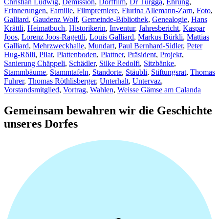
Christian Ludwig
,
Demission
,
Dorffilm
,
Dr Türgga
,
Ehrung
,
Erinnerungen
,
Familie
,
Filmpremiere
,
Flurina Allemann-Zarn
,
Foto
,
Galliard
,
Gaudenz Wolf
,
Gemeinde-Bibliothek
,
Genealogie
,
Hans
Krättli
,
Heimatbuch
,
Historikerin
,
Inventur
,
Jahresbericht
,
Kaspar
Joos
,
Lorenz Joos-Ragettli
,
Louis Galliard
,
Markus Bürkli
,
Mattias
Galliard
,
Mehrzweckhalle
,
Mundart
,
Paul Bernhard-Sidler
,
Peter
Hug-Rölli
,
Pilat
,
Plattenboden
,
Plattner
,
Präsident
,
Projekt
,
Sanierung Chäppeli
,
Schädler
,
Silke Redolfi
,
Sitzbänke
,
Stammbäume
,
Stammtafeln
,
Standorte
,
Stäubli
,
Stiftungsrat
,
Thomas
Fuhrer
,
Thomas Röthlisberger
,
Unterhalt
,
Untervaz
,
Vorstandsmitglied
,
Vortrag
,
Wahlen
,
Weisse Gämse am Calanda
Gemeinsam bewahren wir die Geschichte
unseres Dorfes