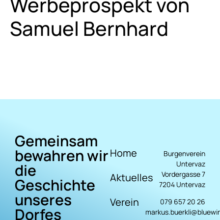
Werbeprospekt von
Samuel Bernhard
Gemeinsam
bewahren wir
Home
Burgenverein
Untervaz
die
Vordergasse 7
Aktuelles
Geschichte
7204 Untervaz
unseres
Verein
079 657 20 26
Dorfes
markus.buerkli@bluewi