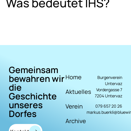
Was bedeutet IHS?
Gemeinsam
bewahren wir
Home
Burgenverein
Untervaz
die
Vordergasse 7
Aktuelles
Geschichte
7204 Untervaz
unseres
Verein
079 657 20 26
Dorfes
markus.buerkli@bluewi
Archive