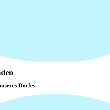
nden
nseres Dorfes