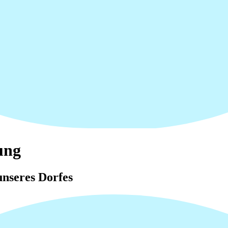
ung
nseres Dorfes